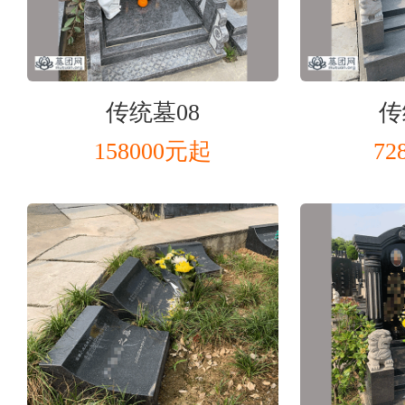
传统墓08
传
158000元起
72