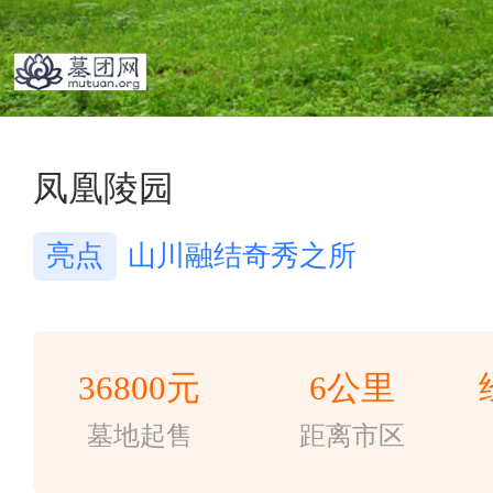
6/6
凤凰陵园
亮点
山川融结奇秀之所
36800元
6公里
墓地起售
距离市区