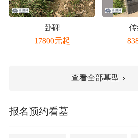
卧碑
传
17800元起
83
查看全部墓型
报名预约看墓