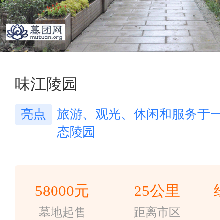
9
味江陵园
亮点
旅游、观光、休闲和服务于
态陵园
58000元
25公里
墓地起售
距离市区