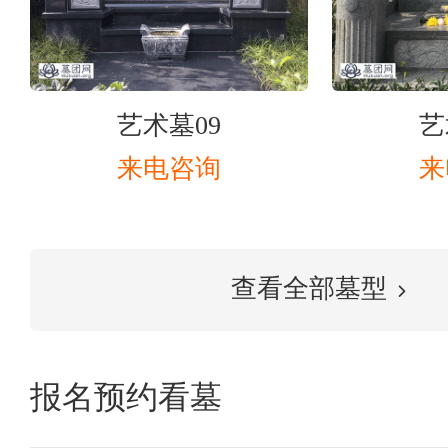
艺术墓09
艺
来电咨询
来
查看全部墓型
报名预约看墓